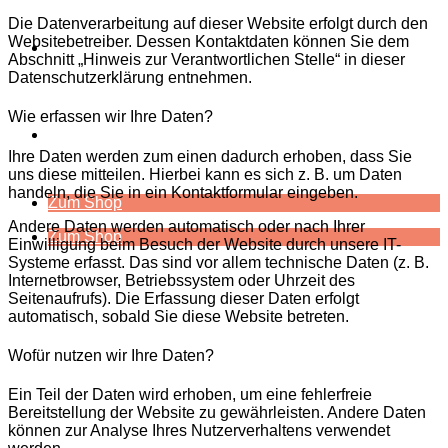
Die Datenverarbeitung auf dieser Website erfolgt durch den
Websitebetreiber. Dessen Kontaktdaten können Sie dem
Über Uns
Abschnitt „Hinweis zur Verantwortlichen Stelle“ in dieser
Datenschutzerklärung entnehmen.
Wie erfassen wir Ihre Daten?
Kontakt
Ihre Daten werden zum einen dadurch erhoben, dass Sie
uns diese mitteilen. Hierbei kann es sich z. B. um Daten
handeln, die Sie in ein Kontaktformular eingeben.
Zum Shop
Andere Daten werden automatisch oder nach Ihrer
Zum Shop
Einwilligung beim Besuch der Website durch unsere IT-
Systeme erfasst. Das sind vor allem technische Daten (z. B.
Internetbrowser, Betriebssystem oder Uhrzeit des
Seitenaufrufs). Die Erfassung dieser Daten erfolgt
automatisch, sobald Sie diese Website betreten.
Wofür nutzen wir Ihre Daten?
Ein Teil der Daten wird erhoben, um eine fehlerfreie
Bereitstellung der Website zu gewährleisten. Andere Daten
können zur Analyse Ihres Nutzerverhaltens verwendet